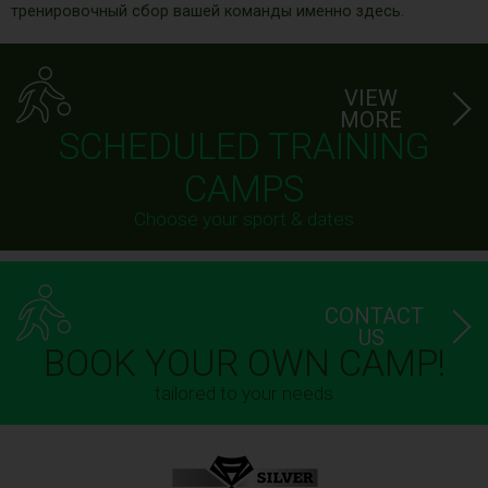
тренировочный сбор вашей команды именно здесь.
VIEW
MORE
SCHEDULED TRAINING
CAMPS
Choose your sport & dates
CONTACT
US
BOOK YOUR OWN CAMP!
tailored to your needs