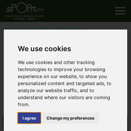
HOME
ΠΟΙΟΙ ΕΙΜΑΣΤΕ
ΕΓΚΑΤΑΣΤΑΣΕΙΣ
We use cookies
ΕΓΚΑΤΑΣΤΑΣΕΙΣ
We use cookies and other tracking
technologies to improve your browsing
Σύγχρονες
εγκαταστάσεις άθλησης, διαμονής και
experience on our website, to show you
διατροφής
που εκτείνονται σε φυσικό περιβάλλον
personalized content and targeted ads, to
85.000 τ.μ.
analyze our website traffic, and to
understand where our visitors are coming
from.
I agree
Change my preferences