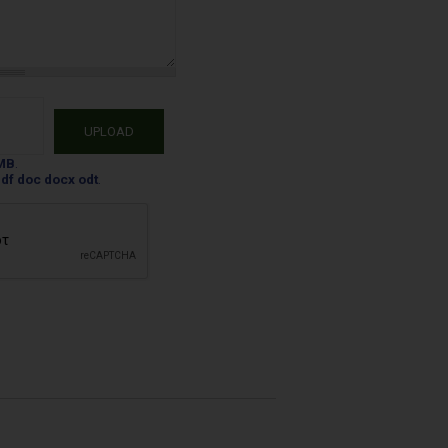
Μήνυμα
*
CV
*
MB
.
 pdf doc docx odt
.