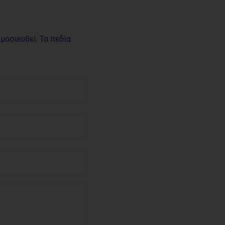
ημοσιευθεί. Τα πεδία
Όνομα
*
Email
*
Θέμα
*