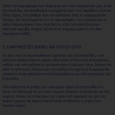
Κατά την περιγραφή των παροχών και των υπηρεσιών μας στην
Ιστοσελίδα, προσπαθούμε να είμαστε όσο πιο ακριβείς γίνεται.
Πλην όμως, στο βαθμό που επιτρέπεται από το εφαρμοστέο
δίκαιο, δεν εγγυόμαστε ότι οι περιγραφές των υπηρεσιών ή
άλλο περιεχόμενο που διατίθεται στην Ιστοσελίδα είναι
πάντοτε ακριβή, πλήρη, αξιόπιστα, ενημερωμένα ή ότι δεν
περιέχουν λάθη.
5. ΕΦΑΡΜΟΣΤΕΟ ΔΙΚΑΙΟ ΚΑΙ ΛΟΙΠΟΙ ΟΡΟΙ
Οι όροι και οι προϋποθέσεις χρήσης της Ιστοσελίδας, των
οποίων αναπόσπαστο μέρος αποτελεί η Πολιτική Απορρήτου,
καθώς και οποιαδήποτε τροποποίηση ή αλλαγή τους διέπονται
από το ελληνικό δίκαιο και οποιαδήποτε σχετική διαφορά θα
υπάγεται στην αποκλειστική δικαιοδοσία των δικαστηρίων της
Κορίνθου.
Οποιαδήποτε διάταξη των ανωτέρω όρων διαπιστωθεί ότι
είναι αντίθετη με το ως άνω νομικό πλαίσιο ή καταστεί εκτός
ισχύος, παύει αυτοδικαίως να ισχύει και αφαιρείται από το
παρόν, χωρίς σε καμία περίπτωση να θίγεται η ισχύς των
λοιπών όρων.