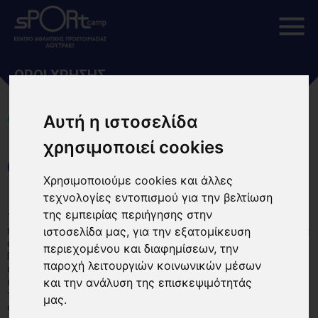
ΟΡΟΙ ΧΡΗΣΗΣ
Αυτή η ιστοσελίδα
ΑΡΧΙΚΗ
χρησιμοποιεί cookies
ΟΡΟΙ ΧΡΗΣΗΣ ΙΣΤΟΣΕΛΙΔΑΣ
Χρησιμοποιούμε cookies και άλλες
τεχνολογίες εντοπισμού για την βελτίωση
της εμπειρίας περιήγησης στην
Το SPORTCAMP.GR (η «Ιστοσελίδα») είναι η ιστοσελίδα που
ιστοσελίδα μας, για την εξατομίκευση
περιγράφει τις υπηρεσίες που διατίθενται προς εσάς υπό τους
ακόλουθους όρους και προϋποθέσεις («Όροι και
περιεχομένου και διαφημίσεων, την
Προϋποθέσεις»). Με την πρόσβαση ή τη χρήση της Ιστοσελίδας
παροχή λειτουργιών κοινωνικών μέσων
αναγνωρίζετε ότι έχετε διαβάσει, κατανοήσει και συμφωνήσει
και την ανάλυση της επισκεψιμότητάς
ότι, χωρίς περιορισμούς ή τροποποιήσεις, δεσμεύεστε από
τους Όρους και Προϋποθέσεις, αναπόσπαστο μέρος των
μας.
οποίων συνιστά η Πολιτική Απορρήτου, όπου αμφότερα έχουν