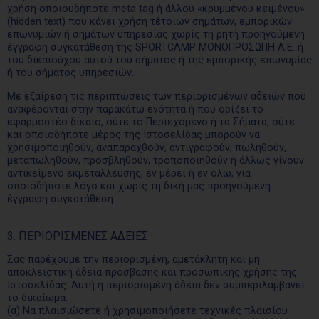
χρήση οποιουδήποτε meta tag ή άλλου «κρυμμένου κειμένου»
(hidden text) που κάνει χρήση τέτοιων σημάτων, εμπορικών
επωνυμιών ή σημάτων υπηρεσίας χωρίς τη ρητή προηγούμενη
έγγραφη συγκατάθεση της SPORTCAMP ΜΟΝΟΠΡΟΣΩΠΗ Α.Ε. ή
του δικαιούχου αυτού του σήματος ή της εμπορικής επωνυμίας
ή του σήματος υπηρεσιών.
Με εξαίρεση τις περιπτώσεις των περιορισμένων αδειών που
αναφέρονται στην παρακάτω ενότητα ή που ορίζει το
εφαρμοστέο δίκαιο, ούτε το Περιεχόμενο ή τα Σήματα, ούτε
και οποιοδήποτε μέρος της Ιστοσελίδας μπορούν να
χρησιμοποιηθούν, αναπαραχθούν, αντιγραφούν, πωληθούν,
μεταπωληθούν, προσβληθούν, τροποποιηθούν ή άλλως γίνουν
αντικείμενο εκμετάλλευσης, εν μέρει ή εν όλω, για
οποιοδήποτε λόγο και χωρίς τη δική μας προηγούμενη
έγγραφη συγκατάθεση.
3. ΠΕΡΙΟΡΙΣΜΕΝΕΣ ΑΔΕΙΕΣ
Σας παρέχουμε την περιορισμένη, αμετάκλητη και μη
αποκλειστική άδεια πρόσβασης και προσωπικής χρήσης της
Ιστοσελίδας. Αυτή η περιορισμένη άδεια δεν συμπεριλαμβάνει
το δικαίωμα:
(α) Να πλαισιώσετε ή χρησιμοποιήσετε τεχνικές πλαισίου