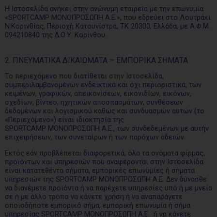
Η Ιστοσελίδα ανήκει στην ανώνυμη εταιρεία με την επωνυμία
«SPORTCAMP ΜΟΝΟΠΡΟΣΩΠΗ Α.Ε.», που εδρεύει στο Λουτράκι
Ν.Κορινθίας, Περιοχή Κατουνίστρα, ΤΚ 20300, Ελλάδα, με Α.Φ.Μ.
094210840 της Δ.Ο.Υ. Κορίνθου.
2. ΠΝΕΥΜΑΤΙΚΑ ΔΙΚΑΙΩΜΑΤΑ – ΕΜΠΟΡΙΚΑ ΣΗΜΑΤΑ
Το περιεχόμενο που διατίθεται στην Ιστοσελίδα,
συμπεριλαμβανομένων ενδεικτικά και όχι περιοριστικά, των
κειμένων, γραφικών, απεικονίσεων, εικονιδίων, εικόνων,
σχεδίων, βίντεο, ηχητικών αποσπασμάτων, συνθέσεων
δεδομένων και λογισμικού καθώς και συνδυασμών αυτών (το
«Περιεχόμενο») είναι ιδιοκτησία της
SPORTCAMP ΜΟΝΟΠΡΟΣΩΠΗ Α.Ε., των συνδεδεμένων με αυτήν
επιχειρήσεων, των συνεταίρων ή των παρόχων αδειών.
Εκτός εάν προβλέπεται διαφορετικά, όλα τα ονόματα φίρμας,
προϊόντων και υπηρεσιών που αναφέρονται στην Ιστοσελίδα
είναι κατατεθέντα σήματα, εμπορικές επωνυμίες ή σήματα
υπηρεσιών της SPORTCAMP ΜΟΝΟΠΡΟΣΩΠΗ Α.Ε. Δεν δύνασθε
να διανέμετε προϊόντα ή να παρέχετε υπηρεσίες υπό ή με μνεία
σε ή με άλλο τρόπο να κάνετε χρήση ή να αναπαράγετε
οποιοδήποτε εμπορικό σήμα, εμπορική επωνυμία ή σήμα
υπηρεσίας SPORTCAMP ΜΟΝΟΠΡΟΣΩΠΗ Α.Ε. ή να κάνετε