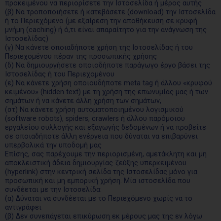
προκειμένου να περιορίσετε την Ιστοσελίδα ή μέρος αυτής
(β) Να τροποποιήσετε ή κατεβάσετε (download) την Ιστοσελίδα
ή το Περιεχόμενο (με εξαίρεση την αποθήκευση σε κρυφή
μνήμη (caching) ή ό,τι είναι απαραίτητο για την ανάγνωση της
Ιστοσελίδας)
(γ) Να κάνετε οποιαδήποτε χρήση της Ιστοσελίδας ή του
Περιεχομένου πέραν της προσωπικής χρήσης
(δ) Να δημιουργήσετε οποιοδήποτε παράγωγο έργο βάσει της
Ιστοσελίδας ή του Περιεχομένου
(ε) Να κάνετε χρήση οποιουδήποτε meta tag ή άλλου «κρυφού
κειμένου» (hidden text) με τη χρήση της επωνυμίας μας ή των
σημάτων ή να κάνετε άλλη χρήση των σημάτων,
(στ) Να κάνετε χρήση αυτοματοποιημένου λογισμικού
(software robots), spiders, crawlers ή άλλου παρόμοιου
εργαλείου συλλογής και εξαγωγής δεδομένων ή να προβείτε
σε οποιαδήποτε άλλη ενέργεια που δύναται να επιβαρύνει
υπερβολικά την υποδομή μας
Επίσης, σας παρέχουμε την περιορισμένη, αμετάκλητη και μη
αποκλειστική άδεια δημιουργίας ζεύξης υπερκειμένου
(hyperlink) στην κεντρική σελίδα της Ιστοσελίδας μόνο για
προσωπική και μη εμπορική χρήση. Μία ιστοσελίδα που
συνδέεται με την Ιστοσελίδα:
(α) Δύναται να συνδέεται με το Περιεχόμενο χωρίς να το
αντιγράφει
(β) Δεν συνεπάγεται επικύρωση εκ μέρους μας της εν λόγω