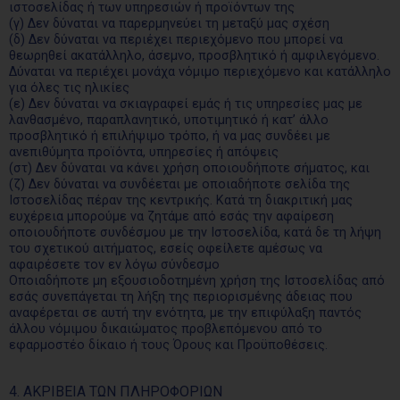
ιστοσελίδας ή των υπηρεσιών ή προϊόντων της
(γ) Δεν δύναται να παρερμηνεύει τη μεταξύ μας σχέση
(δ) Δεν δύναται να περιέχει περιεχόμενο που μπορεί να
θεωρηθεί ακατάλληλο, άσεμνο, προσβλητικό ή αμφιλεγόμενο.
Δύναται να περιέχει μονάχα νόμιμο περιεχόμενο και κατάλληλο
για όλες τις ηλικίες
(ε) Δεν δύναται να σκιαγραφεί εμάς ή τις υπηρεσίες μας με
λανθασμένο, παραπλανητικό, υποτιμητικό ή κατ’ άλλο
προσβλητικό ή επιλήψιμο τρόπο, ή να μας συνδέει με
ανεπιθύμητα προϊόντα, υπηρεσίες ή απόψεις
(στ) Δεν δύναται να κάνει χρήση οποιουδήποτε σήματος, και
(ζ) Δεν δύναται να συνδέεται με οποιαδήποτε σελίδα της
Ιστοσελίδας πέραν της κεντρικής. Κατά τη διακριτική μας
ευχέρεια μπορούμε να ζητάμε από εσάς την αφαίρεση
οποιουδήποτε συνδέσμου με την Ιστοσελίδα, κατά δε τη λήψη
του σχετικού αιτήματος, εσείς οφείλετε αμέσως να
αφαιρέσετε τον εν λόγω σύνδεσμο
Οποιαδήποτε μη εξουσιοδοτημένη χρήση της Ιστοσελίδας από
εσάς συνεπάγεται τη λήξη της περιορισμένης άδειας που
αναφέρεται σε αυτή την ενότητα, με την επιφύλαξη παντός
άλλου νόμιμου δικαιώματος προβλεπόμενου από το
εφαρμοστέο δίκαιο ή τους Όρους και Προϋποθέσεις.
4. ΑΚΡΙΒΕΙΑ ΤΩΝ ΠΛΗΡΟΦΟΡΙΩΝ