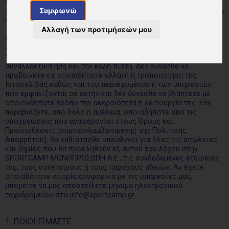
συνταχθεί σύμφωνα με τους νόμους 2251/1994, 2472/1997 και
Συμφωνώ
3471/2006, όπως ισχύουν, καθώς και την ευρωπαϊκή νομοθεσία
και τις αρχές του δικαίου. Κατά την πρόσβαση σε ή τη χρήση
Αλλαγή των προτιμήσεών μου
της Ιστοσελίδας, υποχρεούστε να συμμορφώνεστε με τους
Όρους και Προϋποθέσεις και τις ειδικές προειδοποιήσεις ή
οδηγίες πρόσβασης ή χρήσης που αναρτώνται σε αυτήν.
Υποχρεούστε να ενεργείτε πάντοτε σύμφωνα με το νόμο, τα
συναλλακτικά ήθη και την καλή πίστη. Δεν δύνασθε να
προβαίνετε σε οποιαδήποτε αλλαγή ή τροποποίηση της
Ιστοσελίδας καθώς και του περιεχομένου ή των υπηρεσιών
που εμφανίζονται σε αυτήν και δεν δύνασθε να βλάπτετε με
οποιονδήποτε τρόπο την ακεραιότητα ή λειτουργία της. Εάν
παραβιάζετε, από δόλο ή αμέλεια, οποιαδήποτε από τις
υποχρεώσεις που αναφέρονται στους Όρους και
Προϋποθέσεις (συμπεριλαμβανομένης της Πολιτικής
Απορρήτου), θα καθίστασθε υπεύθυνοι για όλες τις απώλειες
και ζημίες που θα προκληθούν εξ αυτού του λόγου στην
SPORTCAMP ΜΟΝΟΠΡΟΣΩΠΗ Α.Ε., τις συνδεδεμένες εταιρείες
της, τους συνεταίρους ή τους παρόχους αδειών. Αν έχετε
οποιαδήποτε απορία αναφορικά με τις υπηρεσίες μας,
μπορείτε να μας αποστείλετε μήνυμα ηλεκτρονικού
ταχυδρομείου στο info@sportcamp.gr
1. ΠΟΙΟΙ ΕΙΜΑΣΤΕ