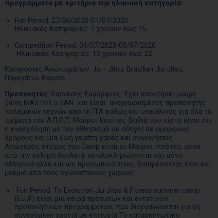
προγράμματα με κριτήριο την ηλικιακή κατηγορία:
Fun Period: 27/06/2020-01/07/2020
Ηλικιακές Κατηγορίες: 7 χρονών έως 15
Competition Period: 01/07/2020-05/07/2020
Ηλικιακές Κατηγορίες: 10 χρονών έως 22
Κατηγορίες Αγωνισμάτων: Jiu - Jitsu, Brazilian Jiu-Jitsu,
Παγκράτιο, Καράτε
Προπονητές
: Καρνέσης Ευμόρφιος: Έχει αποκτήσει μαύρη
ζώνη MASTER 5 DAN και είναι αναγνωρισμένος προπονητής
πολεμικών τεχνών από τη ΓΓΑ καθώς και υπεύθυνος για όλα τα
τμήματα του Α.Π.Ο.Π. Μαύροι Ιππότες. Βαθιά του πίστη είναι ότι
η ενασχόληση με τον αθλητισμό σε οδηγεί σε όμορφους
δρόμους και μια ζωή γεμάτη χαρές και συγκινήσεις.
Απώτερος στόχος του Camp είναι οι Μαύροι Ιππότες, μέσα
από την σκληρή δουλειά, να ολοκληρώνονται όχι μόνο
αθλητικά αλλά και ως προσωπικότητες, διαπρέποντας έτσι και
μακριά από τους αγωνιστικούς χώρους.
Fun Period: Το Evolution Jiu-Jitsu & Fitness summer camp
(EJJF) είναι μια σειρά πρότυπων και εντατικών
προπονητικών προγραμμάτων, που διοργανώνεται για 6η
συνεχόμενη χρονιά με επιτυχία.Tο κατασκηνωτικό